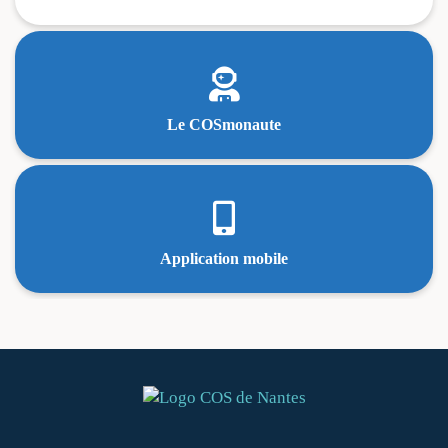

Le COSmonaute

Application mobile